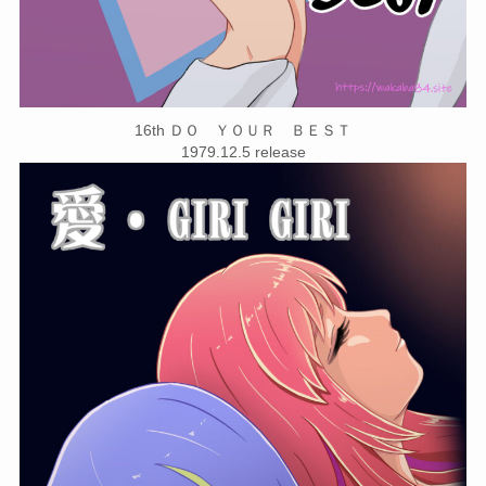
16th ＤＯ ＹＯＵＲ ＢＥＳＴ
1979.12.5 release