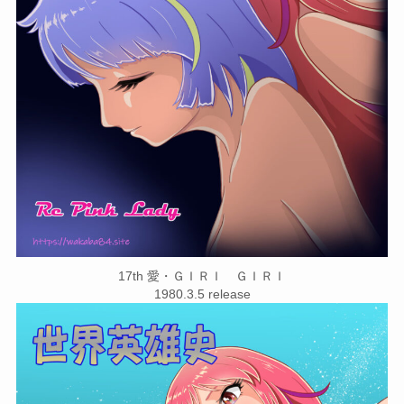
17th 愛・ＧＩＲＩ ＧＩＲＩ
1980.3.5 release