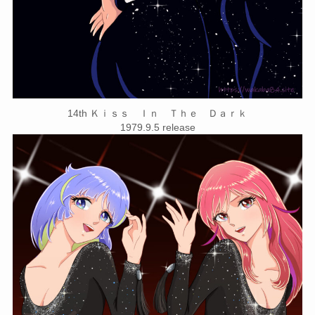
14th Ｋｉｓｓ Ｉｎ Ｔｈｅ Ｄａｒｋ
1979.9.5 release